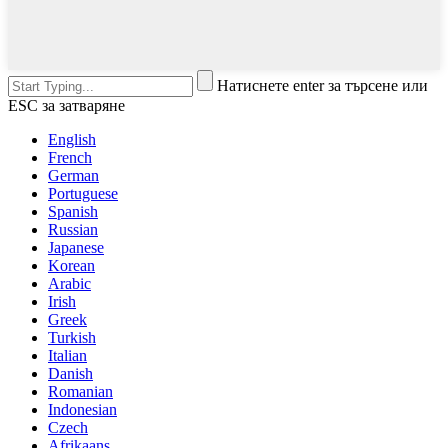
Натиснете enter за търсене или
ESC за затваряне
English
French
German
Portuguese
Spanish
Russian
Japanese
Korean
Arabic
Irish
Greek
Turkish
Italian
Danish
Romanian
Indonesian
Czech
Afrikaans