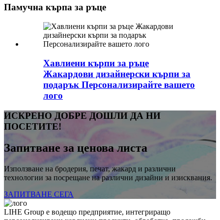
Памучна кърпа за ръце
Хавлиени кърпи за ръце
Жакардови дизайнерски кърпи за
подарък Персонализирайте вашето
лого
ИСКРЕНО ДОБРЕ ДОШЛИ ДА НИ
ПОСЕТИТЕ!
Запитване за ценова листа
Използване на бродерия, печат, жакард и различни
технологии за посрещане на различни дизайни и изисквания.
ЗАПИТВАНЕ СЕГА
LIHE Group е водещо предприятие, интегриращо