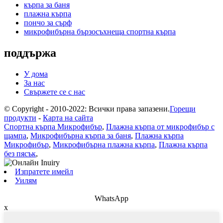
кърпа за баня
плажна кърпа
пончо за сърф
микрофибърна бързосъхнеща спортна кърпа
поддържа
У дома
За нас
Свържете се с нас
© Copyright - 2010-2022: Всички права запазени.
Горещи
продукти
-
Карта на сайта
Спортна кърпа Микрофибър
,
Плажна кърпа от микрофибър с
щампа
,
Микрофибърна кърпа за баня
,
Плажна кърпа
Микрофибър
,
Микрофибърна плажна кърпа
,
Плажна кърпа
без пясък
,
Изпратете имейл
Уилям
WhatsApp
x