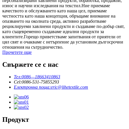
персонализирани хавлиени продукти, обработка, продажби,
износ и научни изследвания на текстил.Ние приемаме
качеството и обслужването като наша цел, приемаме
честността като наша концепция, обръщаме внимание на
опазването на околната среда, активно разработваме
рециклируеми хавлиени продукти и създаваме по-добър свят,
като същевременно създаваме идеални продукти за
клиентите.Горещо приветстваме запитвания от приятели от
цял ​​свят и очакваме с нетърпение да установим дългосрочни
отношения на сътрудничество.
Прочетете още
Свържете се с нас
Тел:
0086—18663410863
Cel:
0086-531-75855293
Електронна поща:
eric@lihetextile.com
Продукт