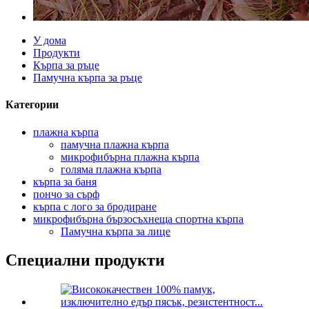
У дома
Продукти
Кърпа за ръце
Памучна кърпа за ръце
Категории
плажна кърпа
памучна плажна кърпа
микрофибърна плажна кърпа
голяма плажна кърпа
кърпа за баня
пончо за сърф
кърпа с лого за бродиране
микрофибърна бързосъхнеща спортна кърпа
Памучна кърпа за лице
Специални продукти