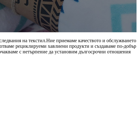
следвания на текстил.Ние приемаме качеството и обслужването
аботваме рециклируеми хавлиени продукти и създаваме по-добър
и очакваме с нетърпение да установим дългосрочни отношения