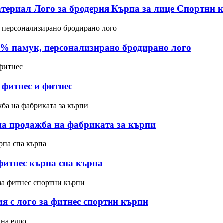
ериал Лого за бродерия Кърпа за лице Спортни к
00% памук, персонализирано бродирано лого
фитнес и фитнес
тна продажба на фабриката за кърпи
фитнес кърпа спа кърпа
 с лого за фитнес спортни кърпи