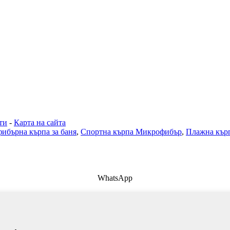
ти
-
Карта на сайта
ибърна кърпа за баня
,
Спортна кърпа Микрофибър
,
Плажна кър
WhatsApp