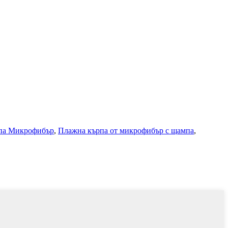
па Микрофибър
,
Плажна кърпа от микрофибър с щампа
,