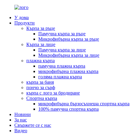
У дома
Продукти
Кърпа за ръце
Памучна кърпа за ръце
Микрофибърна кърпа за ръце
Кърпа за лице
Памучна кърпа за лице
Микрофибърна кърпа за лице
плажна кърпа
памучна плажна кърпа
микрофибърна плажна кърпа
голяма плажна кърпа
кърпа за баня
пончо за сърф
кърпа с лого за бродиране
Спортна кърпа
микрофибърна бързосъхнеща спортна кърпа
100% памучна спортна кърпа
Новини
За нас
Свържете се с нас
Видео