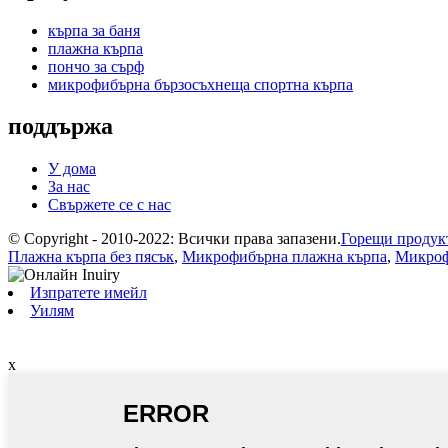
кърпа за баня
плажна кърпа
пончо за сърф
микрофибърна бързосъхнеща спортна кърпа
поддържа
У дома
За нас
Свържете се с нас
© Copyright - 2010-2022: Всички права запазени.
Горещи продук
Плажна кърпа без пясък
,
Микрофибърна плажна кърпа
,
Микроф
Изпратете имейл
Уилям
x