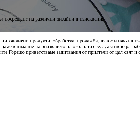
 за посрещане на различни дизайни и изисквания.
ни хавлиени продукти, обработка, продажби, износ и научни из
ъщаме внимание на опазването на околната среда, активно разр
ите.Горещо приветстваме запитвания от приятели от цял ​​свят 