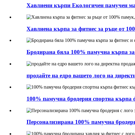
Хавлиени кърпи Екологичен памучен мат
Хавлиена кърпа за фитнес за ръце от 1
Бродирана бяла 100% памучна кърпа за 
продайте на едро вашето лого на дирек
100% памучна бродерия спортна кърпа 
Персонализирана 100% памучна бродерия