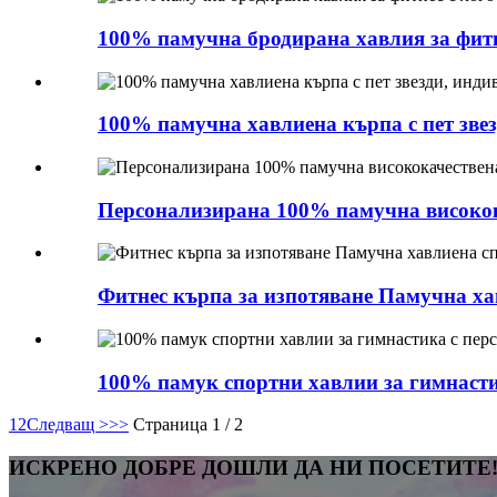
100% памучна бродирана хавлия за фитне
100% памучна хавлиена кърпа с пет зве
Персонализирана 100% памучна високока
Фитнес кърпа за изпотяване Памучна ха
100% памук спортни хавлии за гимнасти
1
2
Следващ >
>>
Страница 1 / 2
ИСКРЕНО ДОБРЕ ДОШЛИ ДА НИ ПОСЕТИТЕ