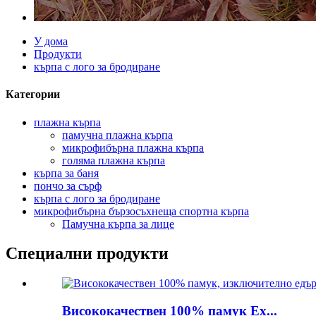
У дома
Продукти
кърпа с лого за бродиране
Категории
плажна кърпа
памучна плажна кърпа
микрофибърна плажна кърпа
голяма плажна кърпа
кърпа за баня
пончо за сърф
кърпа с лого за бродиране
микрофибърна бързосъхнеща спортна кърпа
Памучна кърпа за лице
Специални продукти
Висококачествен 100% памук Ex...