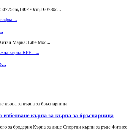
×75cm,140×70cm,160×80c...
..
итай Марка: Lihe Mod...
...
а избелване кърпа за кърпа за бръснарница