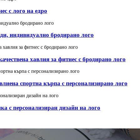
с с лого на едро
зди, индивидуално бродирано лого
чествена хавлия за фитнес с бродирано лого
влиена спортна кърпа с персонализирано лого
ка с персонализиран дизайн на лого
!