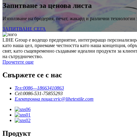
Запитване за ценова листа
Използване на бродерия, печат, жакард и различни технологии
ЗАПИТВАНЕ СЕГА
LIHE Group е водещо предприятие, интегриращо персонализира
като наша цел, приемаме честността като наша концепция, обр
свят, като същевременно създаваме идеални продукти за клиент
на сътрудничество.
Прочетете още
Свържете се с нас
Тел:
0086—18663410863
Cel:
0086-531-75855293
Електронна поща:
eric@lihetextile.com
Продукт