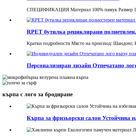
СПЕЦИФИКАЦИЯ Материал 100% памук Размер 150
RPET бутилка рециклирани полиетилен.
Кратки подробности Място на произход: Шандонг, К
Персонализиран дизайн Отпечатано лого
кърпа с лого за бродиране
Кърпа за фризьорски салон Устойчива н